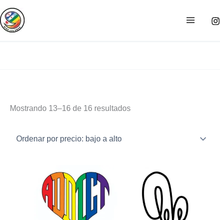
Ir
Sorted
al
by
contenido
price:
low
to
high
Mostrando 13–16 de 16 resultados