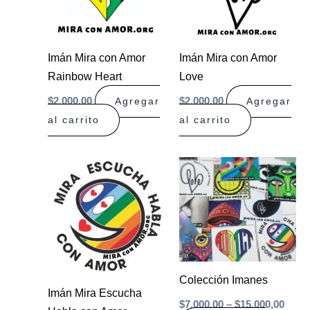
Imán Mira con Amor
Imán Mira con Amor
Rainbow Heart
Love
$
2.000,00
$
2.000,00
Agregar
Agregar
al carrito
al carrito
Price
This
range
product
$7.00
has
thro
$15.0
multiple
variants.
The
options
Colección Imanes
Imán Mira Escucha
may
$
7.000,00
–
$
15.000,00