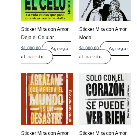
Sticker Mira con Amor
Sticker Mira con Amor
Deja el Celular
Moda
$
1.000,00
$
1.000,00
Agregar
Agregar
al carrito
al carrito
Sticker Mira con Amor
Sticker Mira con Amor