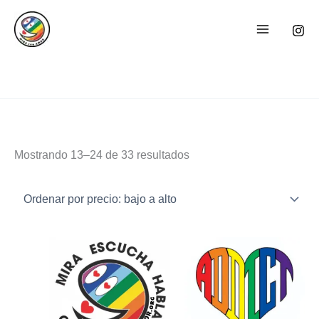
Ir
Sorted
al
by
contenido
price:
low
to
high
Mostrando 13–24 de 33 resultados