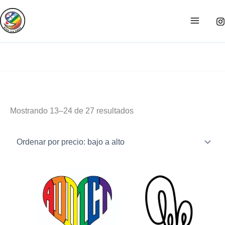
Ir
Sorted
al
by
contenido
price:
low
to
high
Mostrando 13–24 de 27 resultados