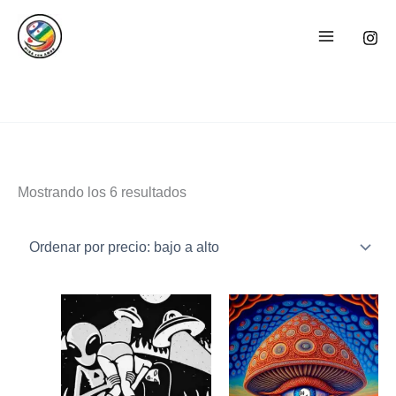
Ir
Sorted
al
by
contenido
price:
low
to
high
Mostrando los 6 resultados