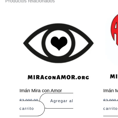
Productos relacionados
Imán Mira con Amor
Imán M
$
2.000,00
$
2.000,
Agregar al
carrito
carrito