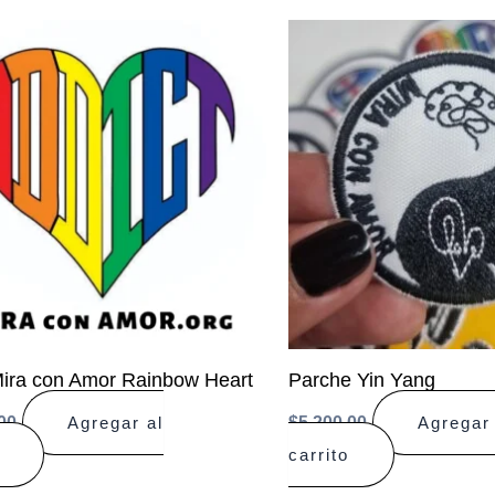
ira con Amor Rainbow Heart
Parche Yin Yang
00
$
5.200,00
Agregar al
Agregar 
carrito