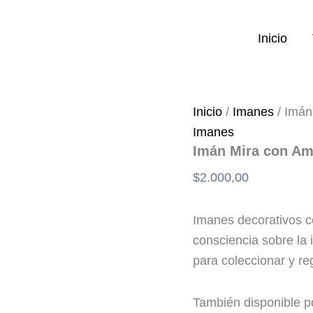
Imán
Mira
con
Inicio
Amor
Mono
cantidad
Inicio
/
Imanes
/ Imán
Imanes
Imán Mira con A
$
2.000,00
Imanes decorativos co
consciencia sobre la 
para coleccionar y reg
También disponible p