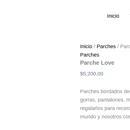
Parche
Love
cantidad
Inicio
Inicio
/
Parches
/ Par
Parches
Parche Love
$
5.200,00
Parches bordados deco
gorras, pantalones, 
regalarlos para reco
mundo y nosotros co