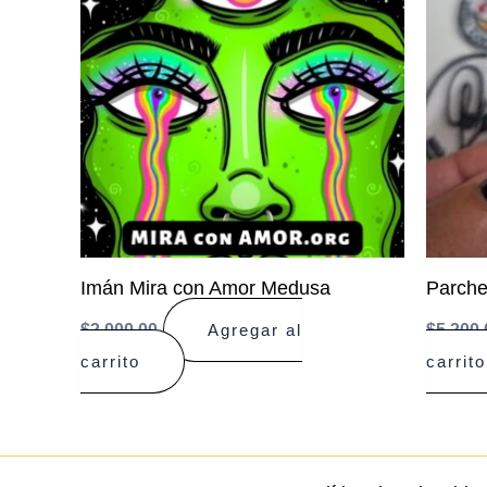
Imán Mira con Amor Medusa
Parche
$
2.000,00
$
5.200,
Agregar al
carrito
carrito