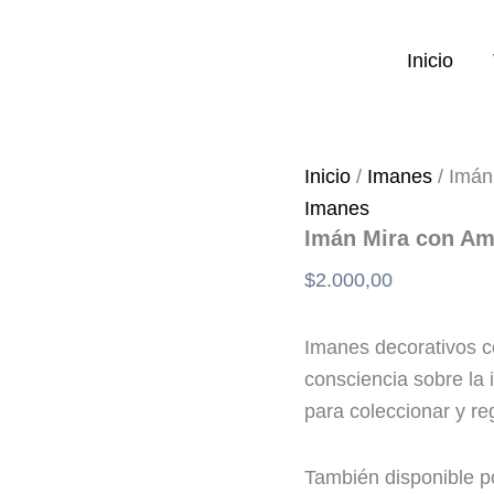
Imán
Mira
con
Inicio
Amor
Rasta
Headphones
cantidad
Inicio
/
Imanes
/ Imán
Imanes
Imán Mira con A
$
2.000,00
Imanes decorativos co
consciencia sobre la 
para coleccionar y reg
También disponible p